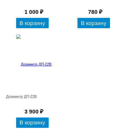
1 000
₽
780
₽
Дозиметр ДП-22В
3 900
₽