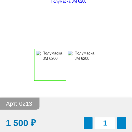
Арт: 0213
1 500
₽