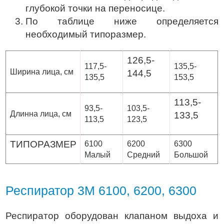
глубокой точки на переносице.
По таблице ниже определяется
необходимый типоразмер.
126,5-
117,5-
135,5-
Ширина лица, см
144,5
135,5
153,5
113,5-
93,5-
103,5-
Длинна лица, см
133,5
113,5
123,5
ТИПОРАЗМЕР
6100
6200
6300
Малый
Средний
Большой
Респиратор 3М 6100, 6200, 6300
Респиратор оборудован клапаном выдоха и