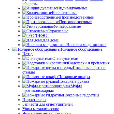
обороны
Индивидуальные
Коллективные
Производственные
Противоожоговые
Универсальные
Отраслевые
ФЭСТ
Для дома
Носилки медицинские
Пожарное оборудование
Назад
Огнетушители
Подставки и крепления
Пожарные щиты и
стенды
Пожарные шкафы
Пожарные рукава
Муфта
противопожарная
Пожарные гидратны
Пиростикеры
Запчасти для огнетушителей
Урны металлические
Ящики для песка пожарные