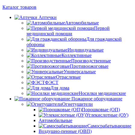
Каталог товаров
Аптечки
Автомобильные
Первой
медицинской помощи
Для гражданской
обороны
Индивидуальные
Коллективные
Производственные
Противоожоговые
Универсальные
Отраслевые
ФЭСТ
Для дома
Носилки медицинские
Пожарное оборудование
Огнетушители
Порошковые (ОП)
Углекислотные (ОУ)
Автомобильные
Самосрабатывающие
Воздушно-пенные (ОВП)