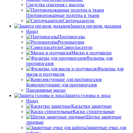
Средства спасения с высоты
Противопожарные полотна и ткани
Светоуказатели
Защита органов дыхания
Назад
Противогазы
Респираторы
Самоспасатели
Маски и полумаски
Фильтры для
противогазов
Фильтры для
масок и полумасок
Комплектующие для противогазов
Панорамные маски
Защита головы и лица
Назад
Каскетки защитные
Каски строительные
Щитки защитные
лицевые
Защитные очки для
работы