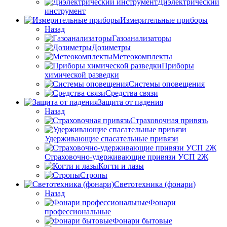
Диэлектрический
инструмент
Измерительные приборы
Назад
Газоанализаторы
Дозиметры
Метеокомплекты
Приборы
химической разведки
Системы оповещения
Средства связи
Защита от падения
Назад
Страховочная привязь
Удерживающие спасательные привязи
Страховочно-удерживающие привязи УСП 2Ж
Когти и лазы
Стропы
Светотехника (фонари)
Назад
Фонари
профессиональные
Фонари бытовые