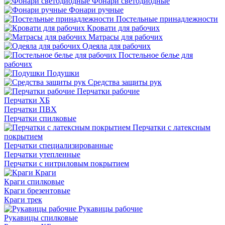
Фонари светодиодные
Фонари ручные
Постельные принадлежности
Кровати для рабочих
Матрасы для рабочих
Одеяла для рабочих
Постельное белье для
рабочих
Подушки
Средства защиты рук
Перчатки рабочие
Перчатки ХБ
Перчатки ПВХ
Перчатки спилковые
Перчатки с латексным
покрытием
Перчатки специализированные
Перчатки утепленные
Перчатки с нитриловым покрытием
Краги
Краги спилковые
Краги брезентовые
Краги трек
Рукавицы рабочие
Рукавицы спилковые