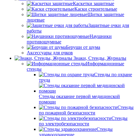
Каскетки защитные
Каски строительные
Щитки защитные
лицевые
Защитные очки для
работы
Наушники
противошумные
Беруши от шума
Аксессуары для очков
Знаки, Стенды, Журналы
Информационные
стенды
Стенды по охране
труда
Стенды оказание первой медицинской
помощи
Стенды
по пожарной безопасности
Стенды
по электробезопасности
Стенды
здравоохранение