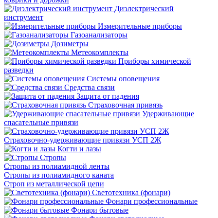
Диэлектрический
инструмент
Измерительные приборы
Газоанализаторы
Дозиметры
Метеокомплекты
Приборы химической
разведки
Системы оповещения
Средства связи
Защита от падения
Страховочная привязь
Удерживающие
спасательные привязи
Страховочно-удерживающие привязи УСП 2Ж
Когти и лазы
Стропы
Стропы из полиамидной ленты
Стропы из полиамидного каната
Строп из металлической цепи
Светотехника (фонари)
Фонари профессиональные
Фонари бытовые