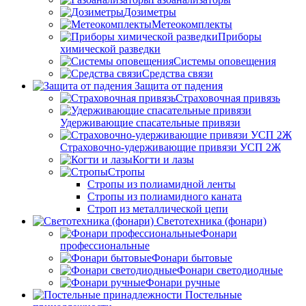
Дозиметры
Метеокомплекты
Приборы
химической разведки
Системы оповещения
Средства связи
Защита от падения
Страховочная привязь
Удерживающие спасательные привязи
Страховочно-удерживающие привязи УСП 2Ж
Когти и лазы
Стропы
Стропы из полиамидной ленты
Стропы из полиамидного каната
Строп из металлической цепи
Светотехника (фонари)
Фонари
профессиональные
Фонари бытовые
Фонари светодиодные
Фонари ручные
Постельные