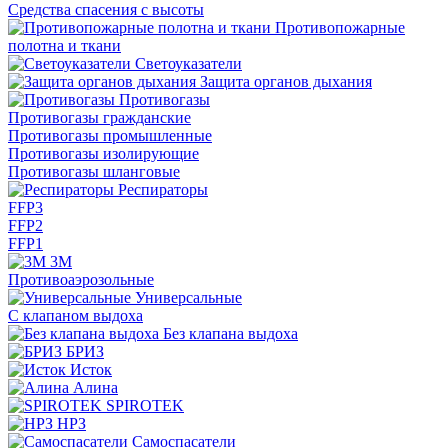
Средства спасения с высоты
Противопожарные
полотна и ткани
Светоуказатели
Защита органов дыхания
Противогазы
Противогазы гражданские
Противогазы промышленные
Противогазы изолирующие
Противогазы шланговые
Респираторы
FFP3
FFP2
FFP1
3М
Противоаэрозольные
Универсальные
С клапаном выдоха
Без клапана выдоха
БРИЗ
Исток
Алина
SPIROTEK
НРЗ
Самоспасатели