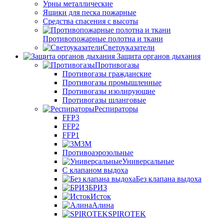
Урны металлические
Ящики для песка пожарные
Средства спасения с высоты
Противопожарные полотна и ткани
Светоуказатели
Защита органов дыхания
Противогазы
Противогазы гражданские
Противогазы промышленные
Противогазы изолирующие
Противогазы шланговые
Респираторы
FFP3
FFP2
FFP1
3М
Противоаэрозольные
Универсальные
С клапаном выдоха
Без клапана выдоха
БРИЗ
Исток
Алина
SPIROTEK