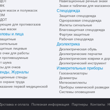
 ДОТ
Навигационные речные знаки
 ФК
Знаки и таблички для магазино
для масок и полумасок
Спецодежда
 3М
Защитная спецодежда
 ДОТ
Одноразовая спецодежда
ующие для противогазов
Жилеты сигнальные
ные маски
Влагозащитная спецодежда
оловы и лица
Фартуки защитные
 защитные
Рабочая спецодежда
роительные
Диэлектрика
ащитные лицевые
Диэлектрическая обувь
 очки для работы
Диэлектрические перчатки
и противошумные
Диэлектрические коврики и до
т шума
Диэлектрический инструмент
ры для очков
Измерительные приборы
тенды, Журналы
Газоанализаторы
ционные стенды
Дозиметры
о охране труда
Метеокомплекты
казание первой медицинской
Приборы химической разведки
Системы оповещения
Доставка и оплата
Полезная информация
Партнеры
Контакты
Н