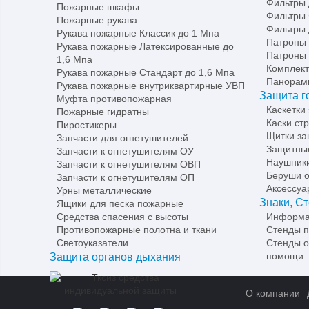
Фильтры
Пожарные шкафы
Фильтры
Пожарные рукава
Фильтры 
Рукава пожарные Классик до 1 Мпа
Патроны
Рукава пожарные Латексированные до
Патроны
1,6 Мпа
Комплект
Рукава пожарные Стандарт до 1,6 Мпа
Панорам
Рукава пожарные внутриквартирные УВП
Защита г
Муфта противопожарная
Каскетки
Пожарные гидратны
Каски ст
Пиростикеры
Щитки з
Запчасти для огнетушителей
Защитные
Запчасти к огнетушителям ОУ
Наушник
Запчасти к огнетушителям ОВП
Беруши о
Запчасти к огнетушителям ОП
Аксессуа
Урны металлические
Знаки, С
Ящики для песка пожарные
Средства спасения с высоты
Информа
Противопожарные полотна и ткани
Стенды п
Светоуказатели
Стенды о
помощи
Защита органов дыхания
О компании