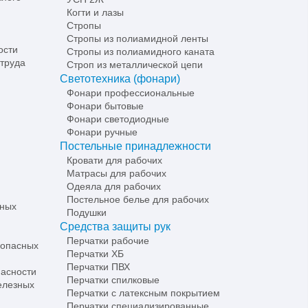
Когти и лазы
Стропы
Стропы из полиамидной ленты
ости
Стропы из полиамидного каната
 труда
Строп из металлической цепи
Светотехника (фонари)
Фонари профессиональные
Фонари бытовые
Фонари светодиодные
Фонари ручные
Постельные принадлежности
Кровати для рабочих
Матрасы для рабочих
Одеяла для рабочих
Постельное белье для рабочих
ьных
Подушки
Средства защиты рук
Перчатки рабочие
 опасных
Перчатки ХБ
Перчатки ПВХ
асности
Перчатки спилковые
елезных
Перчатки с латексным покрытием
Перчатки специализированные