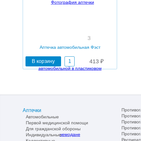
3
Аптечка автомобильная Фэст
413
₽
Противог
Аптечки
Противог
Автомобильные
Противо
Первой медицинской помощи
Противо
Для гражданской обороны
Противог
Индивидуальные
Респира
Коллективные