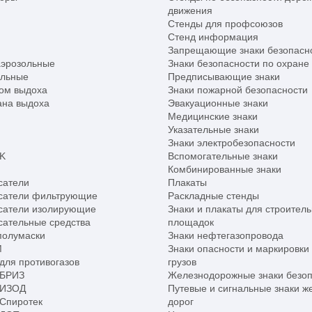
движения
Стенды для профсоюзов
Стенд информация
Запрещающие знаки безопасн
аэрозольные
Знаки безопасности по охране
альные
Предписывающие знаки
ом выдоха
Знаки пожарной безопасности
ана выдоха
Эвакуационные знаки
Медицинские знаки
Указательные знаки
Знаки электробезопасности
K
Вспомогательные знаки
Комбинированные знаки
сатели
Плакаты
сатели фильтрующие
Раскладные стенды
сатели изолирующие
Знаки и плакаты для строител
ательные средства
площадок
полумаски
Знаки нефтегазопровода
М
Знаки опасности и маркировки
для противогазов
грузов
 БРИЗ
Железнодорожные знаки безоп
 ИЗОД
Путевые и сигнальные знаки ж
Спиротек
дорог