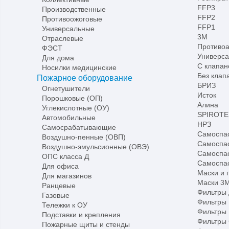
FFP3
Производственные
FFP2
Противоожоговые
FFP1
Универсальные
3М
Отраслевые
Противо
ФЭСТ
Универс
Для дома
С клапан
Носилки медицинские
Без клап
Пожарное оборудование
БРИЗ
Огнетушители
Исток
Порошковые (ОП)
Алина
Углекислотные (ОУ)
SPIROTE
Автомобильные
НРЗ
Самосрабатывающие
Самоспа
Воздушно-пенные (ОВП)
Самоспа
Воздушно-эмульсионные (ОВЭ)
Самоспа
ОПС класса Д
Самоспас
Для офиса
Маски и 
Для магазинов
Маски 3
Ранцевые
Фильтры 
Газовые
Фильтры
Тележки к ОУ
Фильтры
Подставки и крепления
Фильтры 
Пожарные щиты и стенды