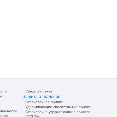
ости
Средства связи
ти
Защита от падения
Страховочная привязь
Удерживающие спасательные привязи
опасности
Страховочно-удерживающие привязи
жного
УСП 2Ж